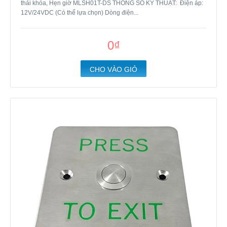
thái khóa, Hẹn giờ MLSH01T-DS THÔNG SỐ KỸ THUẬT: Điện áp:
12V/24VDC (Có thể lựa chọn) Dòng điện...
0₫
CHO VÀO GIỎ