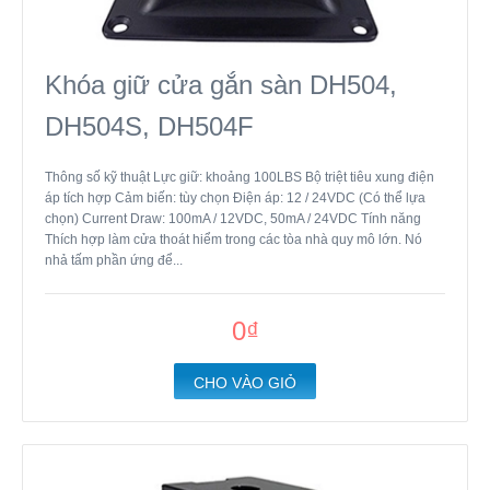
Khóa giữ cửa gắn sàn DH504,
DH504S, DH504F
Thông số kỹ thuật Lực giữ: khoảng 100LBS Bộ triệt tiêu xung điện
áp tích hợp Cảm biến: tùy chọn Điện áp: 12 / 24VDC (Có thể lựa
chọn) Current Draw: 100mA / 12VDC, 50mA / 24VDC Tính năng
Thích hợp làm cửa thoát hiểm trong các tòa nhà quy mô lớn. Nó
nhả tấm phần ứng để...
0₫
CHO VÀO GIỎ