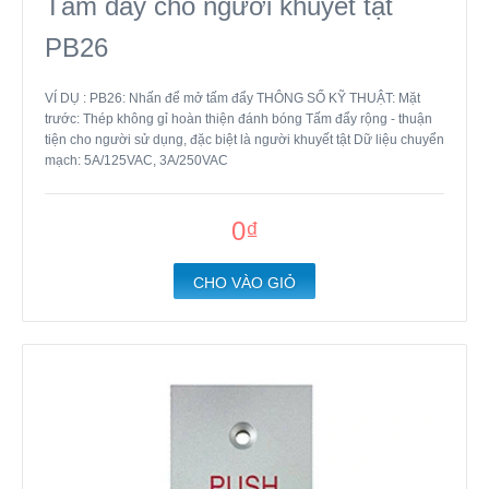
Tấm đẩy cho người khuyết tật
PB26
VÍ DỤ : PB26: Nhấn để mở tấm đẩy THÔNG SỐ KỸ THUẬT: Mặt
trước: Thép không gỉ hoàn thiện đánh bóng Tấm đẩy rộng - thuận
tiện cho người sử dụng, đặc biệt là người khuyết tật Dữ liệu chuyển
mạch: 5A/125VAC, 3A/250VAC
0₫
CHO VÀO GIỎ