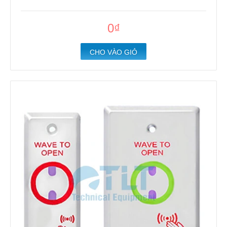
0₫
CHO VÀO GIỎ