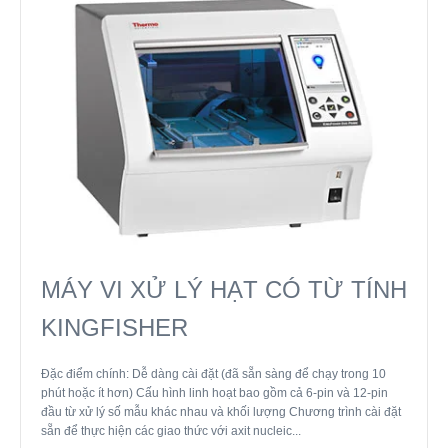
MÁY VI XỬ LÝ HẠT CÓ TỪ TÍNH
KINGFISHER
Đặc điểm chính: Dễ dàng cài đặt (đã sẵn sàng để chạy trong 10
phút hoặc ít hơn) Cấu hình linh hoạt bao gồm cả 6-pin và 12-pin
đầu từ xử lý số mẫu khác nhau và khối lượng Chương trình cài đặt
sẵn để thực hiện các giao thức với axit nucleic...