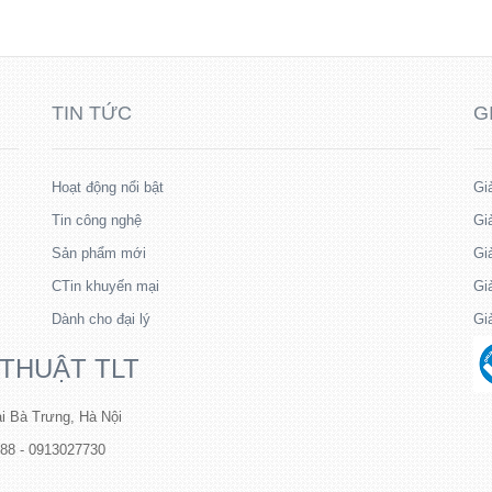
TIN TỨC
G
Hoạt động nổi bật
Gi
Tin công nghệ
Gi
Sản phẩm mới
Gi
CTin khuyến mại
Gi
Dành cho đại lý
Gi
 THUẬT TLT
i Bà Trưng, Hà Nội
088 - 0913027730