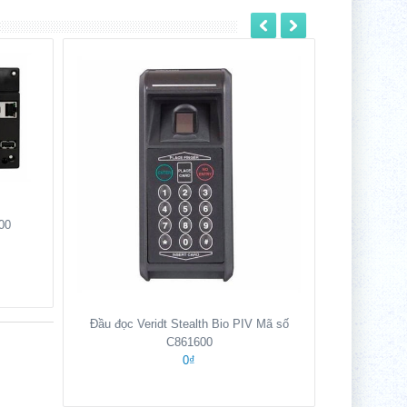
00
Bộ điều k
Đầu đọc Veridt Stealth Bio PIV Mã số
C861600
0₫