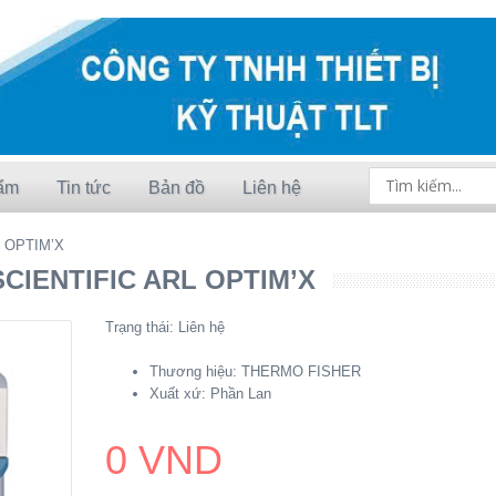
ẩm
Tin tức
Bản đồ
Liên hệ
 OPTIM’X
IENTIFIC ARL OPTIM’X
Trạng thái:
Liên hệ
Thương hiệu:
THERMO FISHER
Xuất xứ:
Phần Lan
0 VND