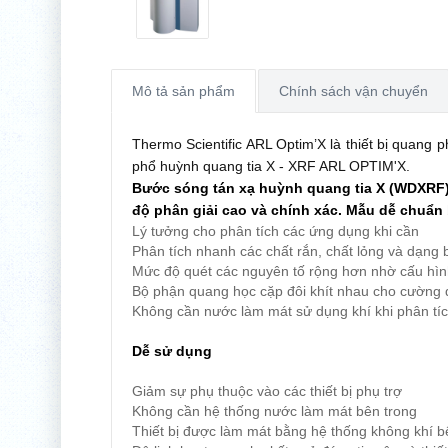
Mô tả sản phẩm
Chính sách vận chuyển
Thermo Scientific ARL Optim’X là thiết bị quang ph
phổ huỳnh quang tia X - XRF ARL OPTIM'X.
Bước sóng tán xạ huỳnh quang tia X (WDXRF) 
độ phân giải cao và chính xác. Mẫu dễ chuẩn
Lý tưởng cho phân tích các ứng dụng khi cần
Phân tích nhanh các chất rắn, chất lỏng và dạng 
Mức độ quét các nguyên tố rộng hơn nhờ cấu hình 
Bộ phận quang học cặp đôi khít nhau cho cường 
Không cần nước làm mát sử dụng khí khi phân tíc
Dễ sử dụng
Giảm sự phụ thuộc vào các thiết bị phụ trợ
Không cần hệ thống nước làm mát bên trong
Thiết bị được làm mát bằng hệ thống không khí b