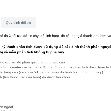
Quy định đổi trả
ổ tia X tối ưu, độ tin cậy, độ linh hoạt, dễ cài đặt giá thành phù hợp
kỹ thuật phân tích được sử dụng để xác định thành phần nguyên 
 bị và mẫu phân tích không bị phá hủy
bột xốp với độ phân giải phổ rộng cực cao
Goniometer cải tiến SmartGonio™ nó có thể phân tích được tuần tự tất
độ tăng cao (cao hơn 50% so với máy đo hình học thông thường ).
h (tuỳ thuộc vào cấu hình) đã được lựa chọn
ên ngoài