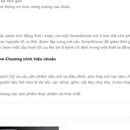
t kế nhỏ gọn
 hệ thống có mức năng lượng cao khác
c phân tích đồng thời / hoặc với một SmartGonio với 3 tinh thể cho ph
ác nguyên tố cụ thể, được lắp cùng với các SmartGonio để giảm thời g
a chọn một cấu hình tối ưu lên tới 8 kênh cố định trong một thiết bị đồng
Pre-Chương trình hiệu chuẩn
ỳnh (S) và các sản phẩm dầu mỏ và dầu nhớt, phù hợp với các tiêu c
yên liệu thô như là đá vôi, cát, bôxit, gốm, vật liệu chịu lửa, xỉ kim l
m trong các sản phẩm thực phẩm và hóa chất