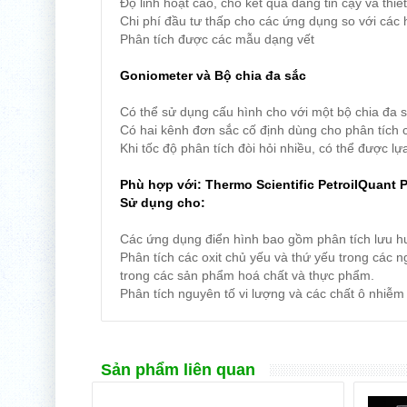
Độ linh hoạt cao, cho kết quả đáng tin cậy và thiế
Chi phí đầu tư thấp cho các ứng dụng so với các
Phân tích được các mẫu dạng vết
Goniometer và Bộ chia đa sắc
Có thể sử dụng cấu hình cho với một bộ chia đa sắ
Có hai kênh đơn sắc cố định dùng cho phân tích c
Khi tốc độ phân tích đòi hỏi nhiều, có thể được lự
Phù hợp với: Thermo Scientific PetroilQuant 
Sử dụng cho:
Các ứng dụng điển hình bao gồm phân tích lưu hu
Phân tích các oxit chủ yếu và thứ yếu trong các ngu
trong các sản phẩm hoá chất và thực phẩm.
Phân tích nguyên tố vi lượng và các chất ô nhiễ
Sản phẩm liên quan