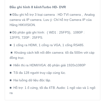
Đầu ghi hình 8 kênhTurbo HD- DVR
■ Đầu ghi hỗ trợ 3 loại camera : HD-TVI camera , Analog
camera và IP camera. Lưu ý: Chỉ hỗ trợ Camera IP của
Hãng HIKVISION.
■ Độ phân giải ghi hình: ( WD1 : 25FPS), 1080P :
12FPS, 720P : 25FPS.
■ 1 cổng ra HDMI, 1 cổng ra VGA, 1 cổng RS485.
■ Khoảng cách kết nối đến camera: tối đa 500m với cáp
đồng trục.
■ Hiển thị ra HDMI/VGA: độ phận giải 1920x1080P
■ Tối đa 128 người truy cập cùng lúc.
■ Hai luồng dữ liệu độc lập.
■ Hỗ trợ: 1 ổ cứng, tối đa 4TB. Audio: 1 ngõ vào và 1 ngõ
ra